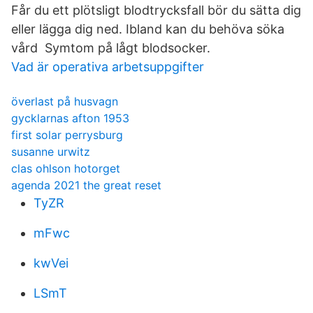
Får du ett plötsligt blodtrycksfall bör du sätta dig
eller lägga dig ned. Ibland kan du behöva söka
vård Symtom på lågt blodsocker.
Vad är operativa arbetsuppgifter
överlast på husvagn
gycklarnas afton 1953
first solar perrysburg
susanne urwitz
clas ohlson hotorget
agenda 2021 the great reset
TyZR
mFwc
kwVei
LSmT