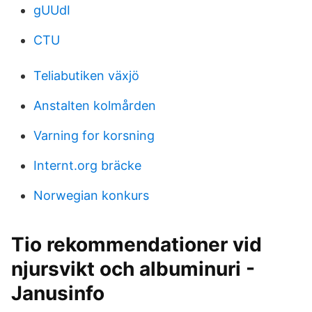
gUUdI
CTU
Teliabutiken växjö
Anstalten kolmården
Varning for korsning
Internt.org bräcke
Norwegian konkurs
Tio rekommendationer vid
njursvikt och albuminuri -
Janusinfo