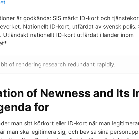
tet
ationer är godkända: SIS märkt ID-kort och tjänstekor
everket. Nationellt ID-kort, utfärdat av svensk polis.
Utländskt nationellt ID-kort utfärdat i länder inom
t*.
abit of rendering research redundant rapidly.
ation of Newness and Its 
genda for
er man sitt körkort eller ID-kort när man legitimerar 
är man ska legitimera sig, och bevisa sina personuppg