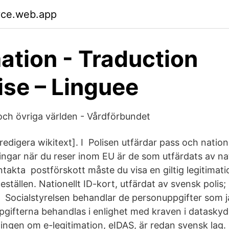
yce.web.app
mation - Traduction
ise – Linguee
ch övriga världen - Vårdförbundet
 redigera wikitext]. I Polisen utfärdar pass och natione
ingar när du reser inom EU är de som utfärdats av na
takta postförskott måste du visa en giltig legitimat
ställen. Nationellt ID-kort, utfärdat av svensk polis;
Socialstyrelsen behandlar de personuppgifter som ja
gifterna behandlas i enlighet med kraven i datasky
ngen om e-legitimation, eIDAS, är redan svensk lag.