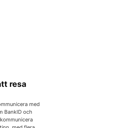
tt resa
 kommunicera med
om BankID och
tt kommunicera
tinn, med flera