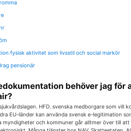
bromma
re
nr
röm
on fysisk aktivitet som livsstil och social markör
drag pensionär
edokumentation behöver jag för a
ir?
 sjukvårdslagen. HFD. svenska medborgare som vill
ndra EU-länder kan använda svensk e-legitimation s
a myndigheter och kommuner går alltmer över till a
ektroniskt. Många tjänster hos NAV, Skatteetaten, Al