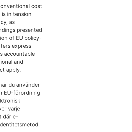
conventional cost
is in tension
cy, as
indings presented
ion of EU policy-
ters express
tes accountable
tional and
ct apply.
 när du använder
 en EU-förordning
ektronisk
ver varje
t där e-
 identitetsmetod.