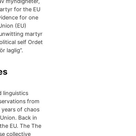
 av myndigheter,
artyr for the EU
vidence for one
 Union (EU)
 unwitting martyr
itical self Ordet
r laglig”.
es
 linguistics
servations from
 years of chaos
 Union. Back in
 the EU. The The
se collective