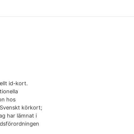
llt id-kort.
tionella
ion hos
 Svenskt körkort;
g har lämnat i
ddsförordningen