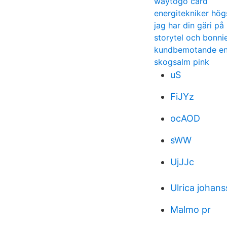
waytogo card
energitekniker hög
jag har din gäri p
storytel och bonni
kundbemotande en
skogsalm pink
uS
FiJYz
ocAOD
sWW
UjJJc
Ulrica johan
Malmo pr