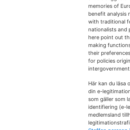
memories of Euro
benefit analysis 
with traditional 
nationalists and
here point out th
making functions
their preferences
for policies orig
intergovernmenta
Här kan du läsa 
din e-legitimatio
som gäller som l
identifiering (e-
medlemsland till
legitimationstraf