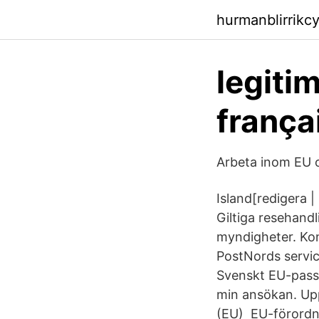
hurmanblirrikc
legiti
frança
Arbeta inom EU o
Island[redigera |
Giltiga resehandl
myndigheter. Kon
PostNords service
Svenskt EU-pass 
min ansökan. Upp
(EU) EU-förordni