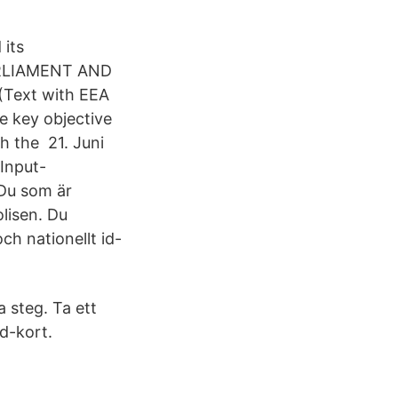
 its
RLIAMENT AND
 (Text with EEA
e key objective
h the 21. Juni
 Input-
Du som är
lisen. Du
h nationellt id-
a steg. Ta ett
id-kort.