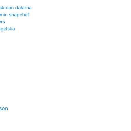
skolan dalarna
å min snapchat
ers
gelska
sson