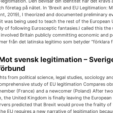
legitimation. Den bevisar din identitet när det krävs
h företag på nätet. In ‘Brexit and EU Legitimation: M
t, 2019), I theorized and documented preliminary e
exit was being used to teach the rest of the European
y of following Eurosceptic fantasies.I called this the
 involved Britain publicly committing economic and pol
er från det latinska legitimo som betyder ”förklara fö
Mot svensk legitimation – Sverig
förbund
s from political science, legal studies, sociology and
comprehensive study of EU legitimation Compares ob
member (France) and a newcomer (Poland) After two
n, the United Kingdom is finally leaving the European
vers predicted that Brexit would prove the frailty of
the EU requires a new narrative of legitimation becau