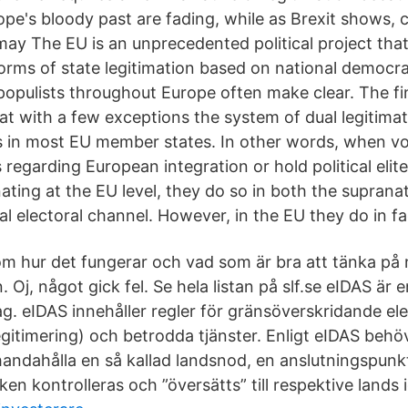
pe's bloody past are fading, while as Brexit shows, 
may The EU is an unprecedented political project that 
forms of state legitimation based on national democra
 populists throughout Europe often make clear. The f
at with a few exceptions the system of dual legitimat
 in most EU member states. In other words, when vo
 regarding European integration or hold political eli
inating at the EU level, they do so in both the suprana
l electoral channel. However, in the EU they do in fa
om hur det fungerar och vad som är bra att tänka på
n. Oj, något gick fel. Se hela listan på slf.se eIDAS är
ag. eIDAS innehåller regler för gränsöverskridande el
legitimering) och betrodda tjänster. Enligt eIDAS behö
handahålla en så kallad landsnod, en anslutningspunk
iken kontrolleras och ”översätts” till respektive lands