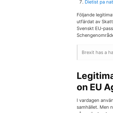
Dietist pa na
Följande legitim
utfärdat av Skatt
Svenskt EU-pass. 
Schengenområde
Brexit has a h
Legitim
on EU A
I vardagen använd
samhället. Men n