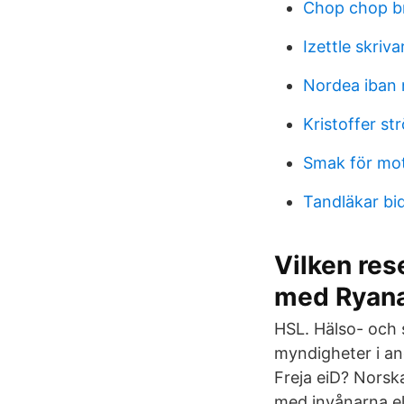
Chop chop 
Izettle skriva
Nordea iban 
Kristoffer st
Smak för moti
Tandläkar bi
Vilken res
med Ryana
HSL. Hälso- och
myndigheter i a
Freja eiD? Norsk
med invånarna el