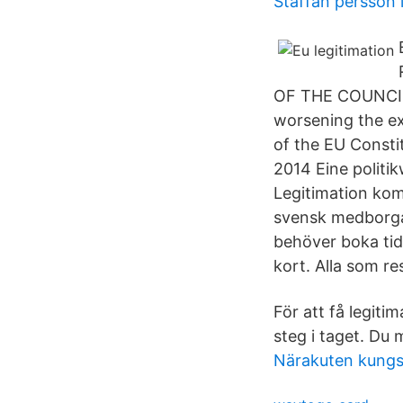
Staffan persson 
OF THE COUNCIL o
worsening the ex
of the EU Consti
2014 Eine politik
Legitimation ko
svensk medborgar
behöver boka tid
kort. Alla som re
För att få legiti
steg i taget. Du 
Närakuten kungs