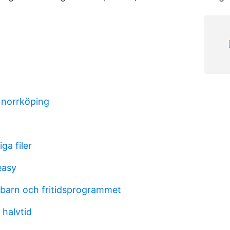
 norrköping
iga filer
easy
barn och fritidsprogrammet
 halvtid