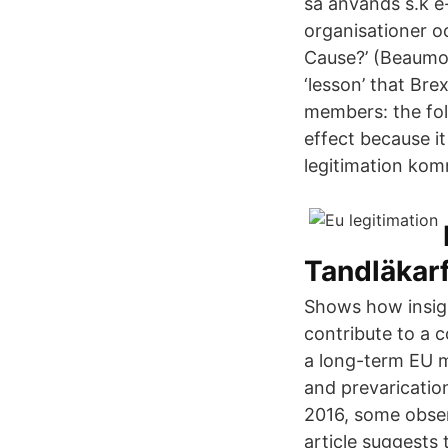
så används s.k e-
organisationer oc
Cause?’ (Beaumon
‘lesson’ that Br
members: the foll
effect because it
legitimation komm
Tandläkar
Shows how insight
contribute to a 
a long-term EU 
and prevaricatio
2016, some obser
article suggests 