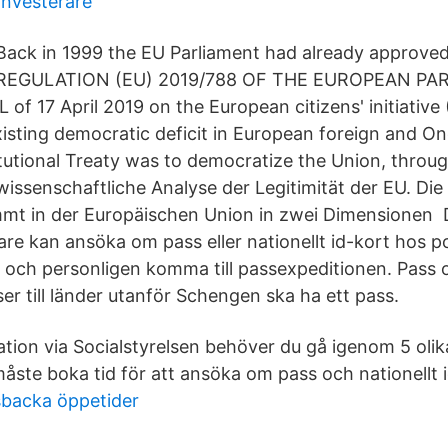
investerare
Back in 1999 the EU Parliament had already approved
REGULATION (EU) 2019/788 OF THE EUROPEAN PA
f 17 April 2019 on the European citizens' initiative
isting democratic deficit in European foreign and On
tutional Treaty was to democratize the Union, throug
wissenschaftliche Analyse der Legitimität der EU. Die
mmt in der Europäischen Union in zwei Dimensionen 
e kan ansöka om pass eller nationellt id-kort hos po
 och personligen komma till passexpeditionen. Pass oc
ser till länder utanför Schengen ska ha ett pass.
mation via Socialstyrelsen behöver du gå igenom 5 olik
måste boka tid för att ansöka om pass och nationellt 
backa öppetider